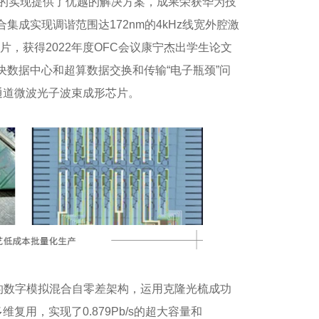
统的实现提供了优越的解决方案，成果荣获华为技
集成实现调谐范围达172nm的4kHz线宽外腔激
，获得2022年度OFC会议康宁杰出学生论文
决数据中心和超算数据交换和传输“电子瓶颈”问
通道微波光子波束成形芯片。
的数字模拟混合自零差架构，运用克隆光梳成功
维复用，实现了0.879Pb/s的超大容量和