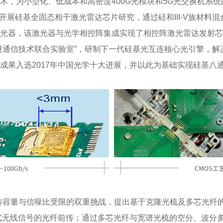
术，为小型化、低成本和高密度400G光模块和5G光交换机系
开展硅基全固态相干激光雷达芯片研究，通过硅和III-V族材料混合
光器，该激光器与光学相控阵集成实现了相控阵激光雷达发射芯片
进通信技术联合实验室”，研制下一代硅基光互连核心光引擎，解
成果入选2017年中国光学十大进展，并以此为基础实现硅基八
传容量与信噪比受限的双重挑战，提出基于克隆光梳及多芯光纤
M超高制式无线信号的光纤前传；通过多芯光纤与宽谱光梳的空分、波分多