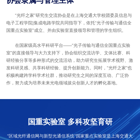
协会隶属与管理主体
“光纤之家”研究生交流协会是在上海交通大学校团委及信息与
电子工程学院|集成电路学院共同指导下，依托“光子传输与通信全
国重点实验室”成立、并由实验室直接领导和管理的学生组织。
在国家级高水平科研平台——“光子传输与通信全国重点实验
室”的直接领导与大力支持下，协会组织交流访学、文体比赛、科
研经验分享等多种形式的交流活动，助力研究生拓展学术视野、激
发科研灵感、共享科研经验、提升创新能力。同时，“光纤之家”也
积极构建跨学科学术社群，推动研究生之间的深度互动、广泛协
作，努力成为培养未来光电领域拔尖创新人才的孵化基地。
国重实验室 多科攻坚育研
“区域光纤通信网与新型光通信系统”国家重点实验室是上海交通大